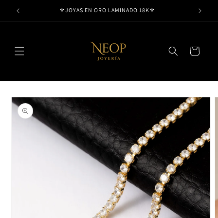
Ir
⚜️JOYAS EN ORO LAMINADO 18K⚜️
directamente
al contenido
Carrito
Ir
directamente
a la
información
del producto