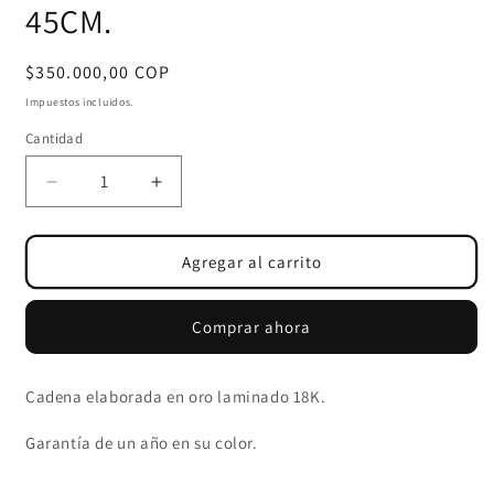
45CM.
Precio
$350.000,00 COP
habitual
Impuestos incluidos.
Cantidad
Cantidad
Reducir
Aumentar
cantidad
cantidad
para
para
CADENA
CADENA
Agregar al carrito
CIRCONIAS
CIRCONIAS
CRISTAL
CRISTAL
Comprar ahora
45CM.
45CM.
Cadena elaborada en oro laminado 18K.
Garantía de un año en su color.