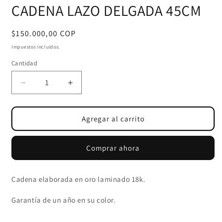
CADENA LAZO DELGADA 45CM
v
m
Precio
$150.000,00 COP
habitual
Impuestos incluidos.
Cantidad
Cantidad
Reducir
Aumentar
cantidad
cantidad
para
para
CADENA
CADENA
Agregar al carrito
LAZO
LAZO
DELGADA
DELGADA
Comprar ahora
45CM
45CM
Cadena elaborada en oro laminado 18k.
Garantía de un año en su color.