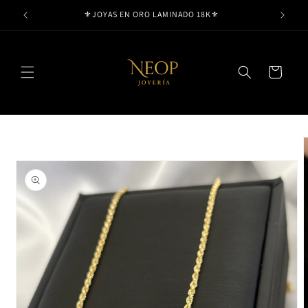
Ir
⚜️JOYAS EN ORO LAMINADO 18K⚜️
directamente
al contenido
Carrito
Ir
directamente
a la
información
del producto