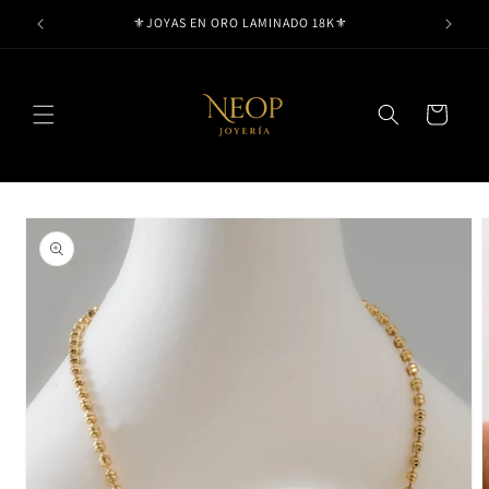
Ir
⚜️JOYAS EN ORO LAMINADO 18K⚜️
directamente
al contenido
Carrito
Ir
directamente
a la
información
del producto