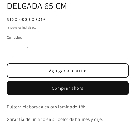
DELGADA 65 CM
Precio
$120.000,00 COP
habitual
Impuestos incluidos.
Cantidad
Cantidad
Reducir
Aumentar
cantidad
cantidad
para
para
CADENA
CADENA
Agregar al carrito
MILITAR
MILITAR
DOBLE
DOBLE
Comprar ahora
DELGADA
DELGADA
65
65
CM
CM
Pulsera elaborada en oro laminado 18K.
Garantía de un año en su color de balinés y dije.