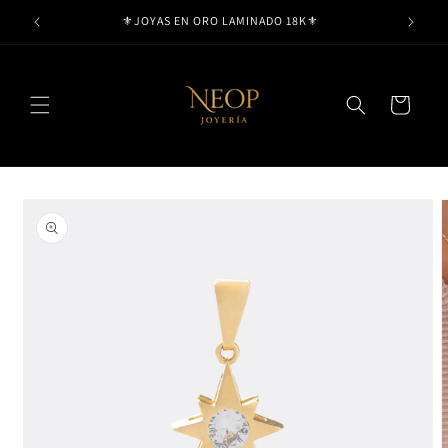
Ir
⚜️JOYAS EN ORO LAMINADO 18K⚜️
directamente
al contenido
Carrito
Ir
directamente
a la
información
del producto