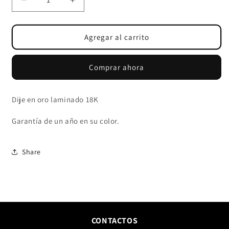
Reducir
Aumentar
cantidad
cantidad
para
para
DIJE
DIJE
Agregar al carrito
ESTRELLA
ESTRELLA
CIRCONIA
CIRCONIA
Comprar ahora
CRISTAL
CRISTAL
Dije en oro laminado 18K
Garantía de un año en su color.
Share
CONTACTOS