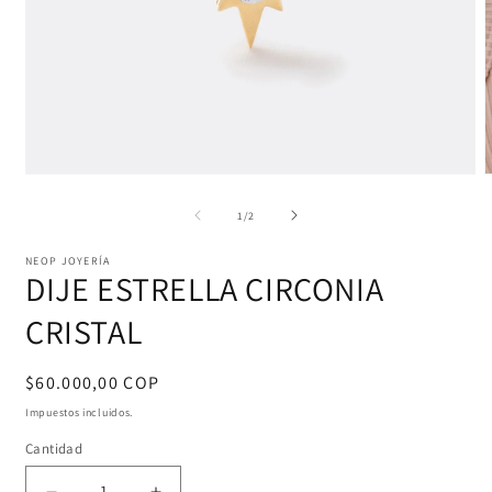
Abrir
A
elemento
e
multimedia
m
de
1
/
2
1
2
en
e
NEOP JOYERÍA
una
u
DIJE ESTRELLA CIRCONIA
ventana
v
modal
m
CRISTAL
Precio
$60.000,00 COP
habitual
Impuestos incluidos.
Cantidad
Cantidad