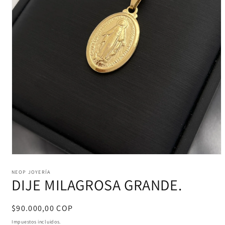
Abrir
elemento
multimedia
NEOP JOYERÍA
DIJE MILAGROSA GRANDE.
1
en
una
ventana
Precio
$90.000,00 COP
modal
habitual
Impuestos incluidos.