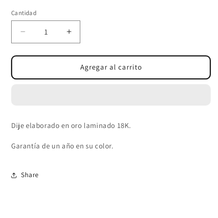
Cantidad
Cantidad
Reducir
Aumentar
cantidad
cantidad
para
para
DIJE
DIJE
Agregar al carrito
MILAGROSA
MILAGROSA
GRANDE.
GRANDE.
Dije elaborado en oro laminado 18K.
Garantía de un año en su color.
Share