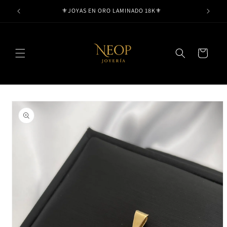
Ir
⚜️JOYAS EN ORO LAMINADO 18K⚜️
directamente
al contenido
Carrito
Ir
directamente
a la
información
del producto