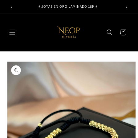
Ir
⚜️JOYAS EN ORO LAMINADO 18K⚜️
directamente
al contenido
Carrito
Ir
directamente
a la
información
del producto