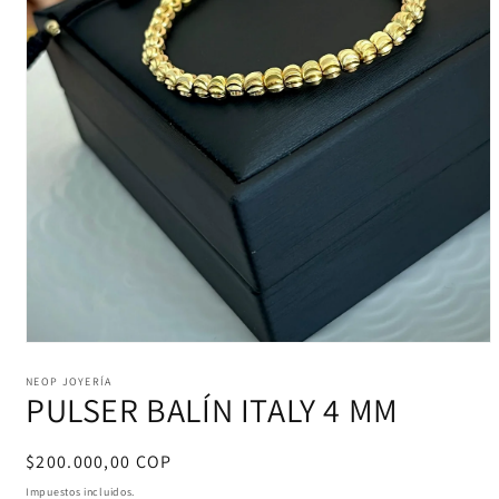
Abrir
elemento
multimedia
NEOP JOYERÍA
PULSER BALÍN ITALY 4 MM
1
en
una
ventana
Precio
$200.000,00 COP
modal
habitual
Impuestos incluidos.