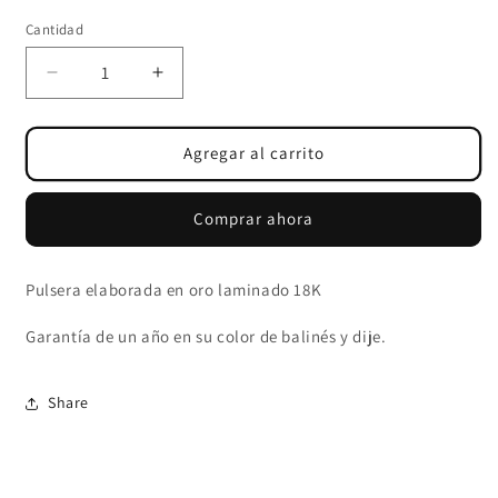
Cantidad
Cantidad
Reducir
Aumentar
cantidad
cantidad
para
para
PULSER
PULSER
Agregar al carrito
BALÍN
BALÍN
ITALY
ITALY
Comprar ahora
4
4
MM
MM
Pulsera elaborada en oro laminado 18K
Garantía de un año en su color de balinés y dije.
Share