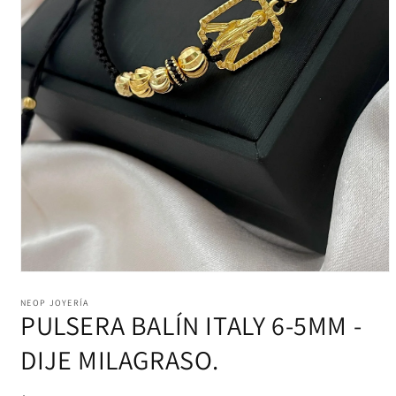
Abrir
elemento
multimedia
NEOP JOYERÍA
PULSERA BALÍN ITALY 6-5MM -
1
en
una
DIJE MILAGRASO.
ventana
modal