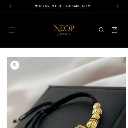
Ir
⚜️JOYAS EN ORO LAMINADO 18K⚜️
directamente
al contenido
Carrito
Ir
directamente
a la
información
del producto