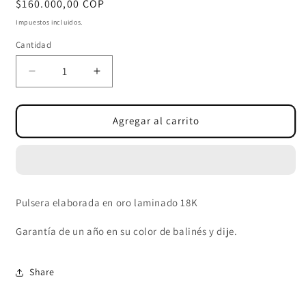
Precio
$160.000,00 COP
habitual
Impuestos incluidos.
Cantidad
Cantidad
Reducir
Aumentar
cantidad
cantidad
para
para
PULSERA
PULSERA
Agregar al carrito
BALÍN
BALÍN
ITALY
ITALY
6-
6-
5MM
5MM
-
-
Pulsera elaborada en oro laminado 18K
DIJE
DIJE
MILAGRASO.
MILAGRASO.
Garantía de un año en su color de balinés y dije.
Share