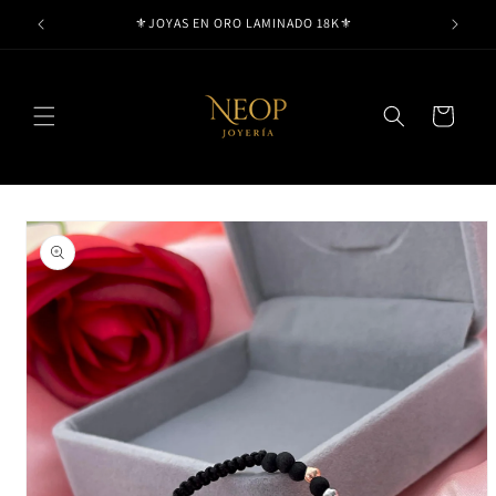
Ir
⚜️JOYAS EN ORO LAMINADO 18K⚜️
directamente
al contenido
Carrito
Ir
directamente
a la
información
del producto