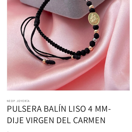
Abrir
elemento
multimedia
NEOP JOYERÍA
PULSERA BALÍN LISO 4 MM-
1
en
una
DIJE VIRGEN DEL CARMEN
ventana
modal