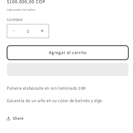
Precio
$100.000,00 COP
habitual
Impuestos incluidos.
Cantidad
Cantidad
Reducir
Aumentar
cantidad
cantidad
para
para
PULSERA
PULSERA
Agregar al carrito
BALÍN
BALÍN
LISO
LISO
4
4
MM-
MM-
DIJE
DIJE
Pulsera elaborada en oro laminado 18K
VIRGEN
VIRGEN
DEL
DEL
Garantía de un año en su color de balinés y dije.
CARMEN
CARMEN
Share