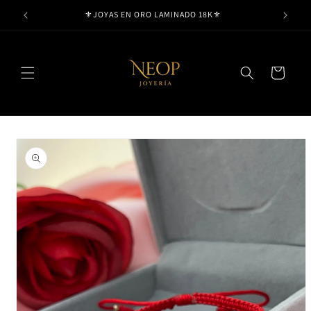
Ir
⚜️JOYAS EN ORO LAMINADO 18K⚜️
directamente
al contenido
Carrito
Ir
directamente
a la
información
del producto