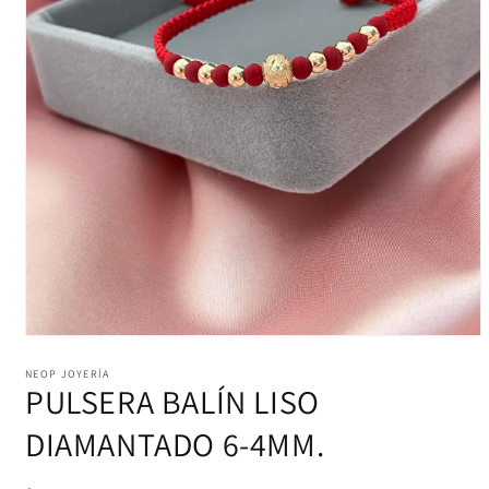
Abrir
elemento
multimedia
NEOP JOYERÍA
PULSERA BALÍN LISO
1
en
una
DIAMANTADO 6-4MM.
ventana
modal