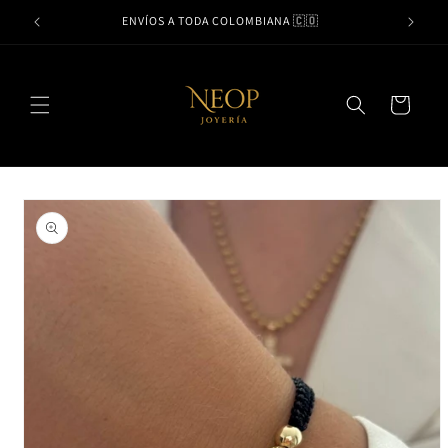
Ir
ENVÍOS A TODA COLOMBIANA 🇨🇴
directamente
al contenido
Carrito
Ir
directamente
a la
información
del producto