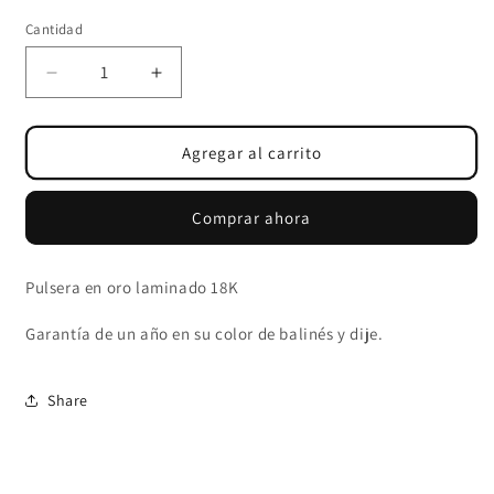
Cantidad
Cantidad
Reducir
Aumentar
cantidad
cantidad
para
para
PULSERA
PULSERA
Agregar al carrito
CORONA
CORONA
RX
RX
Comprar ahora
Pulsera en oro laminado 18K
Garantía de un año en su color de balinés y dije.
Share