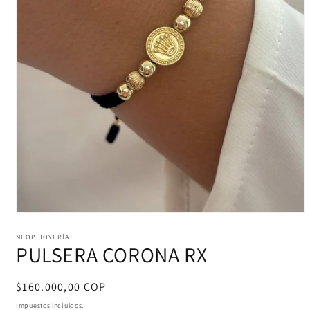
Abrir
elemento
multimedia
NEOP JOYERÍA
PULSERA CORONA RX
1
en
una
ventana
Precio
$160.000,00 COP
modal
habitual
Impuestos incluidos.