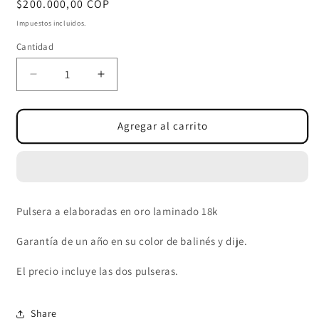
Precio
$200.000,00 COP
habitual
Impuestos incluidos.
Cantidad
Cantidad
Reducir
Aumentar
cantidad
cantidad
para
para
PULSERAS
PULSERAS
Agregar al carrito
BALÍN
BALÍN
ITALY
ITALY
5-
5-
4MM-
4MM-
DIJE
DIJE
Pulsera a elaboradas en oro laminado 18k
SAN
SAN
BENITO
BENITO
Garantía de un año en su color de balinés y dije.
El precio incluye las dos pulseras.
Share