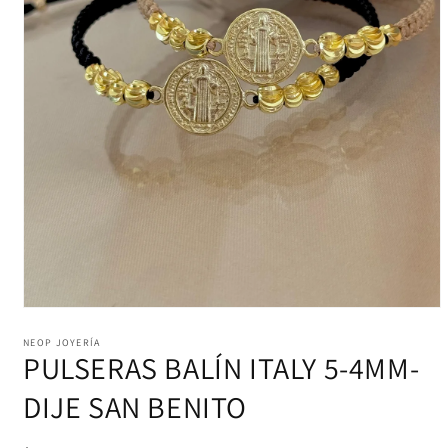
Abrir
elemento
multimedia
NEOP JOYERÍA
PULSERAS BALÍN ITALY 5-4MM-
1
en
una
DIJE SAN BENITO
ventana
modal