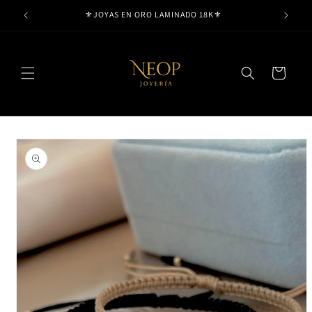
Ir
⚜️JOYAS EN ORO LAMINADO 18K⚜️
directamente
al contenido
Carrito
Ir
directamente
a la
información
del producto