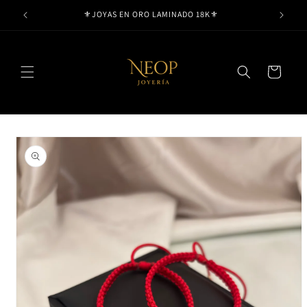
Ir
⚜️JOYAS EN ORO LAMINADO 18K⚜️
directamente
al contenido
Carrito
Ir
directamente
a la
información
del producto