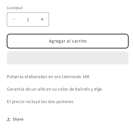
Cantidad
Cantidad
Reducir
Aumentar
cantidad
cantidad
para
para
PULSERAS
PULSERAS
Agregar al carrito
BALÍN
BALÍN
LISO
LISO
4
4
MM
MM
Pulseras elaboradas en oro laminado 18K
Garantía de un año en su color de balinés y dije.
El precio incluye las dos pulseras.
Share