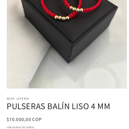
Abrir
elemento
multimedia
NEOP JOYERÍA
PULSERAS BALÍN LISO 4 MM
1
en
una
ventana
Precio
$70.000,00 COP
modal
habitual
Impuestos incluidos.