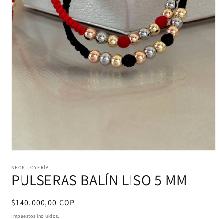
Abrir
elemento
multimedia
NEOP JOYERÍA
PULSERAS BALÍN LISO 5 MM
1
en
una
ventana
Precio
$140.000,00 COP
modal
habitual
Impuestos incluidos.