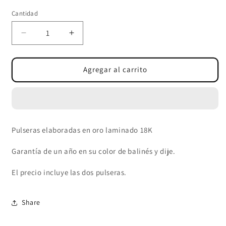
Cantidad
Cantidad
Reducir
Aumentar
cantidad
cantidad
para
para
PULSERAS
PULSERAS
Agregar al carrito
BALÍN
BALÍN
LISO
LISO
5
5
MM
MM
Pulseras elaboradas en oro laminado 18K
Garantía de un año en su color de balinés y dije.
El precio incluye las dos pulseras.
Share