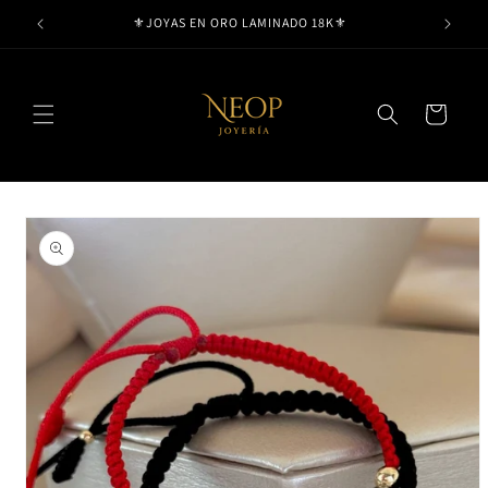
Ir
⚜️JOYAS EN ORO LAMINADO 18K⚜️
directamente
al contenido
Carrito
Ir
directamente
a la
información
del producto