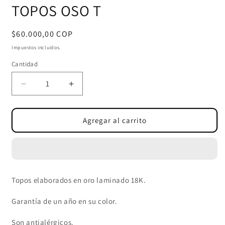
modal
TOPOS OSO T
v
m
Precio
$60.000,00 COP
habitual
Impuestos incluidos.
Cantidad
Cantidad
Reducir
Aumentar
cantidad
cantidad
para
para
TOPOS
TOPOS
Agregar al carrito
OSO
OSO
T
T
Topos elaborados en oro laminado 18K.
Garantía de un año en su color.
Son antialérgicos.