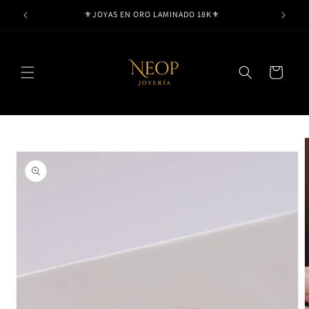
Ir
⚜️JOYAS EN ORO LAMINADO 18K⚜️
directamente
al contenido
Carrito
Ir
directamente
a la
información
del producto