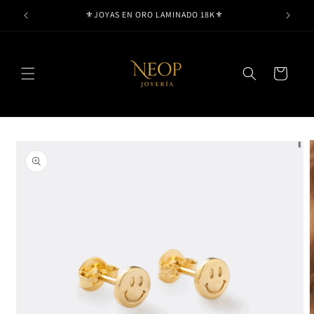
Ir
⚜️JOYAS EN ORO LAMINADO 18K⚜️
directamente
al contenido
Carrito
Ir
directamente
a la
información
del producto